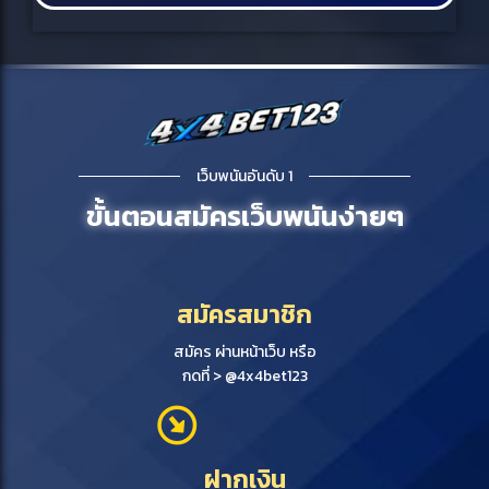
เว็บพนันอันดับ 1
ขั้นตอนสมัครเว็บพนันง่ายๆ
สมัครสมาชิก
สมัคร ผ่านหน้าเว็บ หรือ
กดที่ >
@4x4bet123
ฝากเงิน