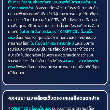
เว็บตรง
ก็มีเกมสล็อตที่ออกแบบมาเพื่อให้การเล่นง่ายและ
มีโอกาสแตกง่าย
ด้วยระบบที่ถูกพัฒนาให้รองรับการเล่นทั้ง
บนคอมพิวเตอร์และมือถือ ทำให้ผู้เล่นสามารถสนุกได้ทุกที่ทุก
เวลา การเลือกเล่นเกมสล็อตที่ดีที่สุดนั้นไม่ใช่แค่การเลือกเล่น
เกมที่สนุกและมีโอกาสแตกง่ายเท่านั้น แต่ยังรวมถึงการเลือก
เล่นกับ
เว็บไซต์ที่เชื่อถือได้อย่าง 4X4BET123 สล็อตเว็บ
ตรง
ซึ่งมีทุกอย่างที่ผู้เล่นต้องการ ทั้งความหลากหลายของ
ค่ายเกมสล็อต
โปรโมชั่นสำหรับสมาชิกใหม่
และระบบการ
เงินที่มั่นคง การเดิมพันในเกมสล็อตจึงสามารถทำได้อย่าง
สบายใจ ไม่ต้องกังวลเรื่องความปลอดภัยหรือการจ่ายเงิน
รางวัล ไม่ว่าจะเป็นมือใหม่หรือมือโปร
4X4BET123 สล็อตเว็บ
ตรง
ก็พร้อมที่จะมอบประสบการณ์การเล่นเกมสล็อตที่ดีที่สุด
ให้กับทุกคน
4X4BET123 สล็อตเว็บตรง เกมสล็อตแตกง่าย
4X4BET123 สล็อตเว็บตรง
นั้นยังมีการอัพเดทเกมสล็อต