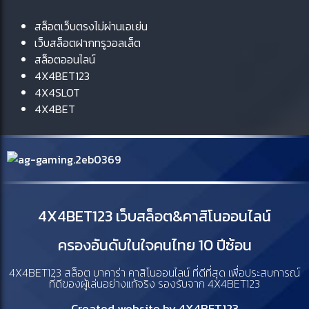
สล็อตเว็บตรงไม่ผ่านเอเย่น
เว็บสล็อตฝากทรูวอลเล็ต
สล็อตออนไลน์
4X4BET123
4X4SLOT
4X4BET
4X4BET123 เว็บสล็อต&คาสิโนออนไลน์
ครองอันดับในใจคนไทย 10 ปีซ้อน
4X4BET123 สล็อต บาคาร่า คาสิโนออนไลน์ ที่ดีที่สุด เพื่อประสบการณ์
ที่ดีของผู้เล่นอย่างแท้จริง รองรับจาก 4X4BET123
Created website by 4X4BET123