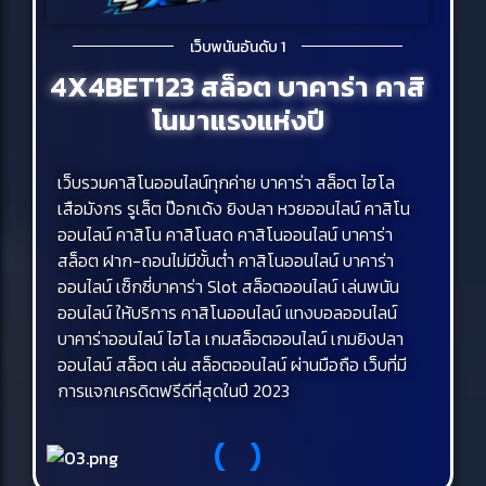
เว็บพนันอันดับ 1
4X4BET123 สล็อต บาคาร่า คาสิ
โนมาแรงแห่งปี
เว็บรวมคาสิโนออนไลน์ทุกค่าย บาคาร่า สล็อต ไฮโล
เสือมังกร รูเล็ต ป๊อกเด้ง ยิงปลา หวยออนไลน์ คาสิโน
ออนไลน์ คาสิโน คาสิโนสด คาสิโนออนไลน์ บาคาร่า
สล็อต ฝาก-ถอนไม่มีขั้นต่ำ คาสิโนออนไลน์ บาคาร่า
ออนไลน์ เซ็กซี่บาคาร่า Slot สล็อตออนไลน์ เล่นพนัน
ออนไลน์ ให้บริการ คาสิโนออนไลน์ แทงบอลออนไลน์
บาคาร่าออนไลน์ ไฮโล เกมสล็อตออนไลน์ เกมยิงปลา
ออนไลน์ สล็อต เล่น สล็อตออนไลน์ ผ่านมือถือ เว็บที่มี
การแจกเครดิตฟรีดีที่สุดในปี 2023