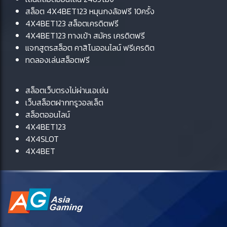
สล็อต 4X4BET123 หมุนกงล้อฟรี 10ครั้ง
4X4BET123 สล็อตเครดิตฟรี
4X4BET123 ทางเข้า สมัคร เครดิตฟรี
แจกสูตรสล็อต คาสิโนออนไลน์ ฟรีเครดิต
ทดลองเล่นสล็อตฟรี
สล็อตเว็บตรงไม่ผ่านเอเย่น
เว็บสล็อตฝากทรูวอลเล็ต
สล็อตออนไลน์
4X4BET123
4X4SLOT
4X4BET