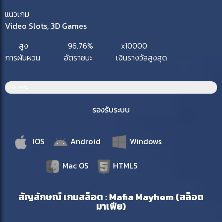
แนวเกม
Video Slots, 3D Games
สูง 96.76% x10000
การผันผวน อัตราชนะ เงินรางวัลสูงสุด
อัตราชนะ
96.76%
รองรับระบบ
IOS
Android
Windows
Mac OS
HTML5
สัญลักษณ์ เกมสล็อต
: Mafia Mayhem (สล็อต
มาเฟีย)