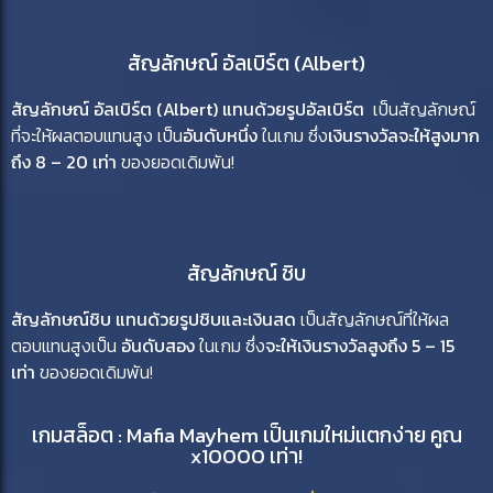
สัญลักษณ์ อัลเบิร์ต (Albert)
สัญลักษณ์ อัลเบิร์ต (Albert) แทนด้วยรูปอัลเบิร์ต
เป็นสัญลักษณ์
ที่จะให้ผลตอบแทนสูง เป็น
อันดับหนึ่ง
ในเกม ซึ่ง
เงินรางวัลจะให้สูงมาก
ถึง 8 – 20 เท่า
ของยอดเดิมพัน!
สัญลักษณ์ ชิบ
สัญลักษณ์ชิบ แทนด้วยรูปชิบและเงินสด
เป็นสัญลักษณ์ที่ให้ผล
ตอบแทนสูงเป็น
อันดับสอง
ในเกม ซึ่ง
จะให้เงินรางวัลสูงถึง 5 – 15
เท่า
ของยอดเดิมพัน!
เกมสล็อต : Mafia Mayhem เป็นเกมใหม่แตกง่าย คูณ
x10000 เท่า!