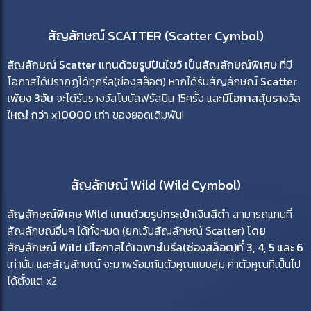
สัญลักษณ์ SCATTER (Scatter Cymbol)
สัญลักษณ์ Scatter แทนด้วยรูปปืนไขว้ เป็นสัญลักษณ์พิเศษ
ที่มี
โอกาสได้ปรากฏได้ทุกรีล(ช่องสล็อต) หากได้รับสัญลักษณ์
Scatter
เพัยง 3อัน
จะได้รับรางวัลโบนัสฟรัสปิน 15ครั้ง และ
มีโอกาสลุ้นรางวัล
ใหญ่ กว่า x10000 เท่า
ของยอดเดิมพัน!
สัญลักษณ์ Wild (Wild Cymbol)
สัญลักษณ์พิเศษ Wild แทนด้วยรูปกระเป่าเงินสีดำ
สามารถแทนที่
สัญลักษณ์อื่นๆ ได้ทั้งหมด (ยกเว้นสัญลักษณ์ Scatter)
โดย
สัญลักษณ์
Wild มีโอกาสได้เฉพาะในรีล(ช่องสล็อต)ที่ 3, 4, 5 และ 6
เท่านั้น และสัญลักษณ์ จะมาพร้อมกันตัวคูณแบบสุ่ม ค่าตัวคูณที่เป็นไป
ได้ตั้งแต่ x2